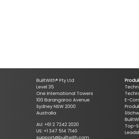
BuiltWith® Pty Ltd
Produ
Level 35
Techn
One International Towers
Techn
100 Barangaroo Avenue
E-Co
Sydney NSW 2000
Produk
Australia
Stichw
BuiltW
AU: +61 2 7242 2020
Top-S
US: +1 347 514 7140
Leads
support@builtwith.com