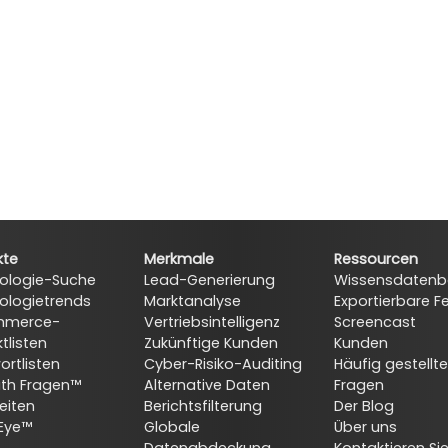
kte
Merkmale
Ressourcen
ologie-Suche
Lead-Generierung
Wissensdatenb
ologietrends
Marktanalyse
Exportierbare F
mmerce-
Vertriebsintelligenz
Screencast
tlisten
Zukünftige Kunden
Kunden
ortlisten
Cyber-Risiko-Auditing
Häufig gestellte
ith Fragen™
Alternative Daten
Fragen
eiten
Berichtsfilterung
Der Blog
Eye™
Globale
Über uns