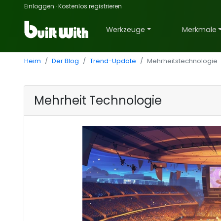
Einloggen
·
Kostenlos registrieren
Werkzeuge
Merkmale
Heim
Der Blog
Trend-Update
Mehrheitstechnologie
Mehrheit Technologie