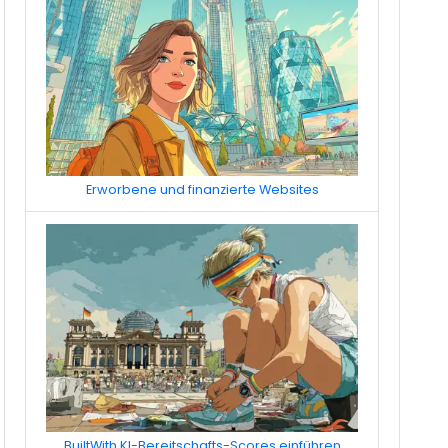
Erworbene und finanzierte Websites
BuiltWith KI-Bereitschafts-Scores einführen