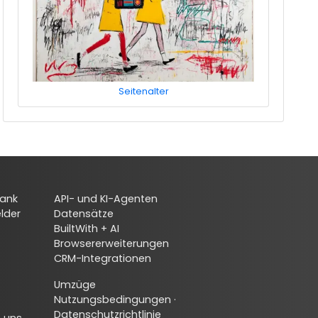
Seitenalter
ank
API- und KI-Agenten
elder
Datensätze
BuiltWith + AI
Browsererweiterungen
CRM-Integrationen
Umzüge
Nutzungsbedingungen
·
Datenschutzrichtlinie