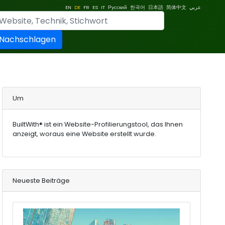
EN
DE
FR
ES
IT
Русский
한국어
日本語
简体中文
عربي
Nachschlagen
Um
BuiltWith® ist ein Website-Profilierungstool, das Ihnen
anzeigt, woraus eine Website erstellt wurde.
Neueste Beiträge