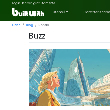
Login
·
Iscriviti gratuitamente
Utensili
Caratteristich
Casa
Blog
Ronzio
Buzz