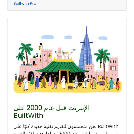
Builtwith Pro
الإنترنت قبل عام 2000 على
BuiltWith
نحن متحمسون لتقديم تقنية جديدة كليًا على BuiltWith
تسمى إنترنت ما قبل عام 2000. تسلط هذه الفئة الضوء